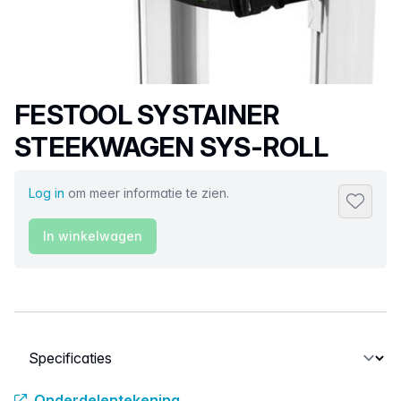
Productnaam
FESTOOL SYSTAINER
STEEKWAGEN SYS-ROLL
Log in
om meer informatie te zien.
Toevoeg
In winkelwagen
Selecteer een tabblad
Onderdelentekening