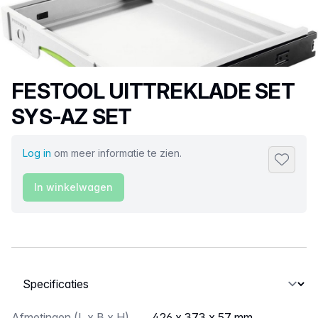
Productnaam
FESTOOL UITTREKLADE SET
SYS-AZ SET
Log in
om meer informatie te zien.
Toevoeg
In winkelwagen
Selecteer een tabblad
Afmetingen (L x B x H)
426 x 373 x 57 mm