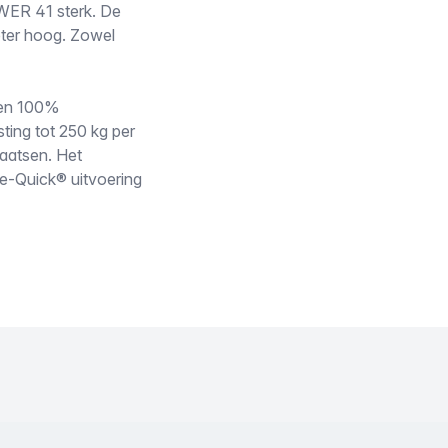
WER 41 sterk. De
eter hoog. Zowel
k en 100%
ting tot 250 kg per
laatsen. Het
afe-Quick® uitvoering