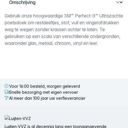
Selecteer een tabblad
Omschrijving
Gebruik onze hoogwaardige 3M™ Perfect-It™ Ultrazachte
poetsdoek om restdeeltjes, stof, vuil en vingerafdrukken
weg te wegen zonder krassen achter te laten. Te
gebruiken op een scala van verschillende ondergronden,
waaronder glas, metaal, chroom, vinyl en leer.
Voor 16:00 besteld, morgen geleverd
Snelle bezorging met eigen vervoer
Al meer dan 100 jaar uw verfleverancier
Voettekst
Luijten-VVZ is al decennia lang een toonaangevende