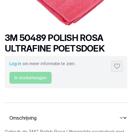
Productnaam
3M 50489 POLISH ROSA
ULTRAFINE POETSDOEK
Log in
om meer informatie te zien.
Toevoeg
In winkelwagen
Selecteer een tabblad
Gebruik de 3M™ Polish Rosa Ultrazachte poetsdoek met