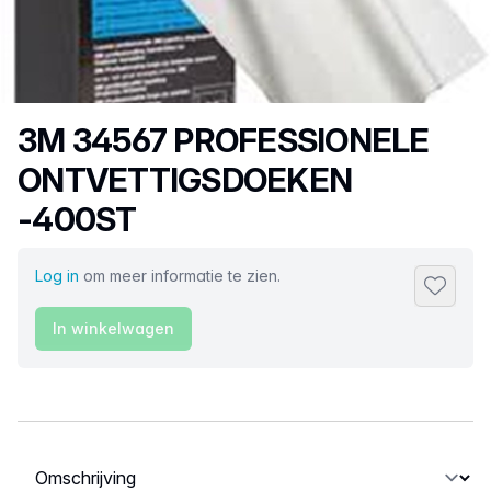
Productnaam
3M 34567 PROFESSIONELE
ONTVETTIGSDOEKEN
-400ST
Log in
om meer informatie te zien.
Toevoeg
In winkelwagen
Selecteer een tabblad