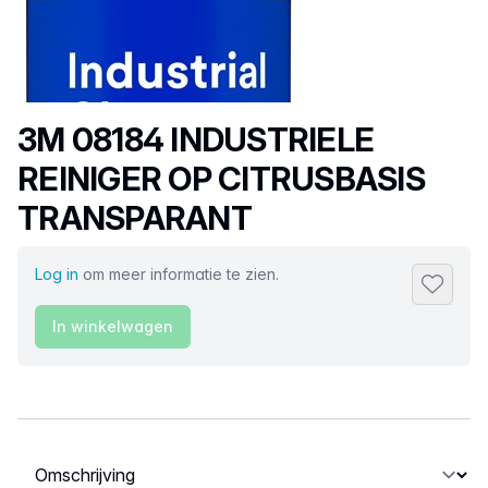
Productnaam
3M 08184 INDUSTRIELE
REINIGER OP CITRUSBASIS
TRANSPARANT
Log in
om meer informatie te zien.
Toevoeg
In winkelwagen
Selecteer een tabblad