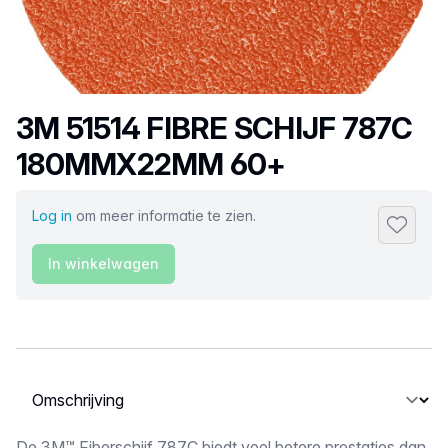
Productnaam
3M 51514 FIBRE SCHIJF 787C
180MMX22MM 60+
Log in
om meer informatie te zien.
Toevoeg
In winkelwagen
Selecteer een tabblad
De 3M™ Fiberschijf 787C biedt veel betere prestaties dan