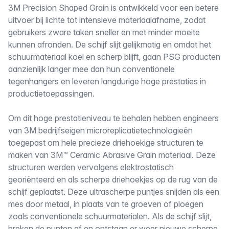
3M Precision Shaped Grain is ontwikkeld voor een betere
uitvoer bij lichte tot intensieve materiaalafname, zodat
gebruikers zware taken sneller en met minder moeite
kunnen afronden. De schijf slijt gelijkmatig en omdat het
schuurmateriaal koel en scherp blijft, gaan PSG producten
aanzienlijk langer mee dan hun conventionele
tegenhangers en leveren langdurige hoge prestaties in
productietoepassingen.
Om dit hoge prestatieniveau te behalen hebben engineers
van 3M bedrijfseigen microreplicatietechnologieën
toegepast om hele precieze driehoekige structuren te
maken van 3M™ Ceramic Abrasive Grain materiaal. Deze
structuren werden vervolgens elektrostatisch
georiënteerd en als scherpe driehoekjes op de rug van de
schijf geplaatst. Deze ultrascherpe puntjes snijden als een
mes door metaal, in plaats van te groeven of ploegen
zoals conventionele schuurmaterialen. Als de schijf slijt,
breken de punten af en ontstaan er weer nieuwe scherpe