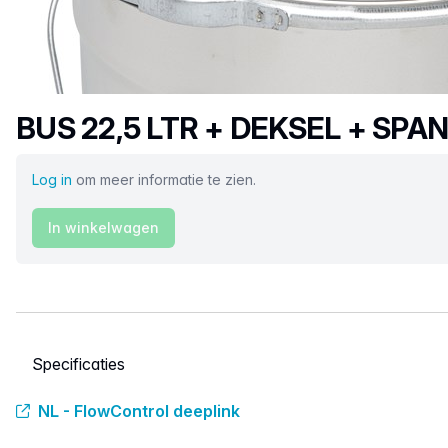
Productnaam
BUS 22,5 LTR + DEKSEL + SPA
Log in
om meer informatie te zien.
In winkelwagen
Selecteer een tabblad
NL - FlowControl deeplink