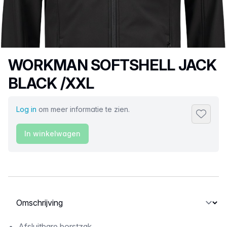
Productnaam
WORKMAN SOFTSHELL JACK
BLACK /XXL
Log in
om meer informatie te zien.
Toevoeg
In winkelwagen
Selecteer een tabblad
Afsluitbare borstzak