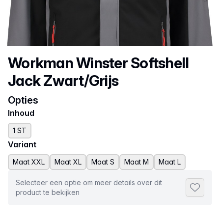
Productnaam
Workman Winster Softshell
Jack Zwart/Grijs
Opties
Inhoud
1 ST
Variant
Maat XXL
Maat XL
Maat S
Maat M
Maat L
Selecteer een optie om meer details over dit
Toevoeg
product te bekijken