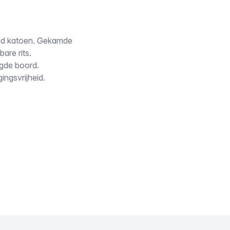
amd katoen. Gekamde
are rits.
igde boord.
ngsvrijheid.