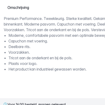
Selecteer een tabblad
Omschrijving
Premium Performance. Tweekleurig. Sterke kwaliteit. Gek
binnenkant. Moderne pasvorm. Capuchon met voering. Deelb
Voorzakken. Tricot aan de onderkant en bij de pols. Verstev
Moderne, comfortabele pasvorm met een optimale bewegi
Capuchon met voering.
Deelbare rits.
Voorzakken.
Tricot aan de onderkant en bij de pols.
Plaats voor logo.
Het product kan industrieel gewassen worden.
Voor 16:00 besteld, morgen geleverd