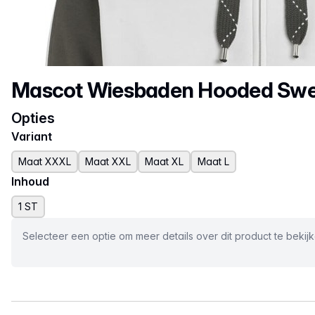
Productnaam
Mascot Wiesbaden Hooded Sweat
Opties
Variant
Maat XXXL
Maat XXL
Maat XL
Maat L
Inhoud
1 ST
Selecteer een optie om meer details over dit product te bekij