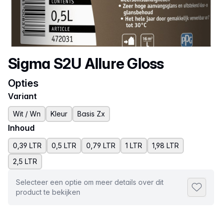
Productnaam
Sigma S2U Allure Gloss
Opties
Variant
Wit / Wn
Kleur
Basis Zx
Inhoud
0,39 LTR
0,5 LTR
0,79 LTR
1 LTR
1,98 LTR
2,5 LTR
Selecteer een optie om meer details over dit
Toevoeg
product te bekijken