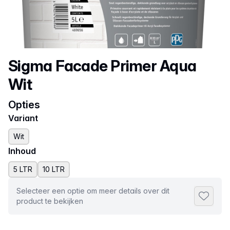
Productnaam
Sigma Facade Primer Aqua
Wit
Opties
Variant
Wit
Inhoud
5 LTR
10 LTR
Selecteer een optie om meer details over dit
Toevoeg
product te bekijken