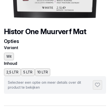
Productnaam
Histor One Muurverf Mat
Opties
Variant
Wit
Inhoud
2,5 LTR
5 LTR
10 LTR
Selecteer een optie om meer details over dit
Toevoeg
product te bekijken