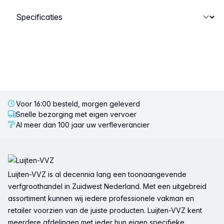
Selecteer een tabblad
Voor 16:00 besteld, morgen geleverd
Snelle bezorging met eigen vervoer
Al meer dan 100 jaar uw verfleverancier
Voettekst
Luijten-VVZ is al decennia lang een toonaangevende
verfgroothandel in Zuidwest Nederland. Met een uitgebreid
assortiment kunnen wij iedere professionele vakman en
retailer voorzien van de juiste producten. Luijten-VVZ kent
meerdere afdelingen met ieder hun eigen specifieke