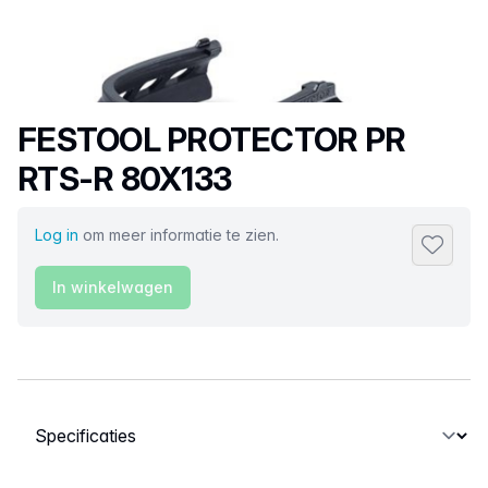
Productnaam
FESTOOL PROTECTOR PR
RTS-R 80X133
Log in
om meer informatie te zien.
Toevoeg
In winkelwagen
Selecteer een tabblad