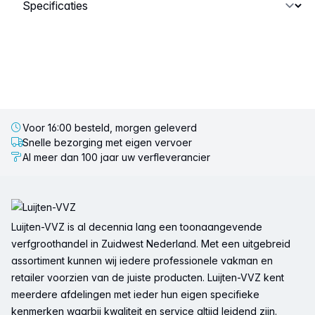
Selecteer een tabblad
Voor 16:00 besteld, morgen geleverd
Snelle bezorging met eigen vervoer
Al meer dan 100 jaar uw verfleverancier
Voettekst
Luijten-VVZ is al decennia lang een toonaangevende
verfgroothandel in Zuidwest Nederland. Met een uitgebreid
assortiment kunnen wij iedere professionele vakman en
retailer voorzien van de juiste producten. Luijten-VVZ kent
meerdere afdelingen met ieder hun eigen specifieke
kenmerken waarbij kwaliteit en service altijd leidend zijn.