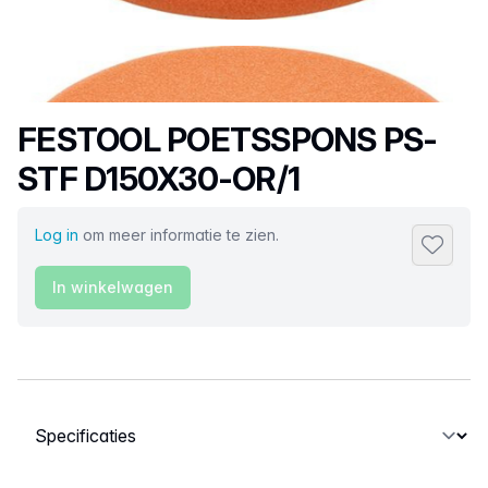
Productnaam
FESTOOL POETSSPONS PS-
STF D150X30-OR/1
Log in
om meer informatie te zien.
Toevoeg
In winkelwagen
Selecteer een tabblad