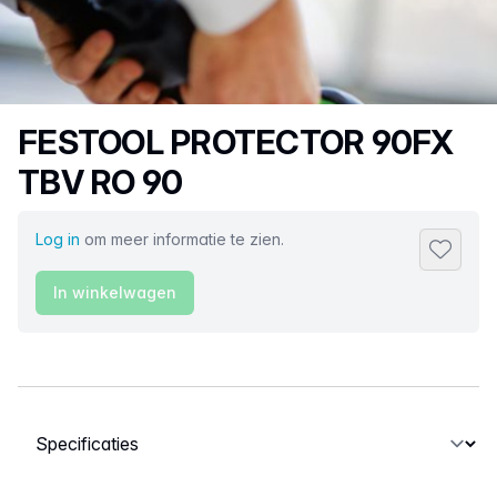
Productnaam
FESTOOL PROTECTOR 90FX
TBV RO 90
Log in
om meer informatie te zien.
Toevoeg
In winkelwagen
Selecteer een tabblad