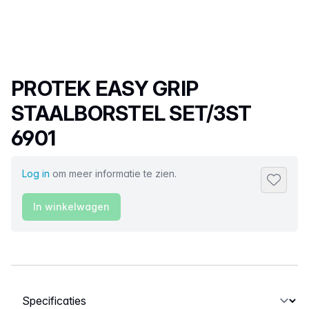
Productnaam
PROTEK EASY GRIP
STAALBORSTEL SET/3ST
6901
Log in
om meer informatie te zien.
Toevoeg
In winkelwagen
Selecteer een tabblad