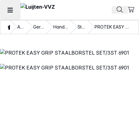
Beki
Zoek pr
Hoofdmenu openen
Thuis
Assortiment
Gereedschappen
Handgereedschappen
Staalborstels
PROTEK EASY GRIP STAALBORSTEL SET/3ST 6901