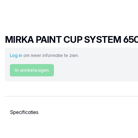
Productnaam
MIRKA PAINT CUP SYSTEM 650
Log in
om meer informatie te zien.
In winkelwagen
Selecteer een tabblad