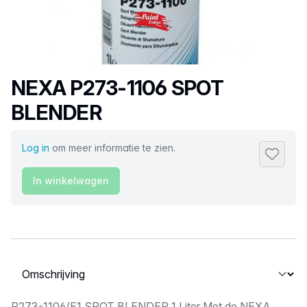
Productnaam
NEXA P273-1106 SPOT
BLENDER
Log in
om meer informatie te zien.
Toevoeg
In winkelwagen
Selecteer een tabblad
P273-1106/E1 SPOT BLENDER 1 Liter Met de NEXA