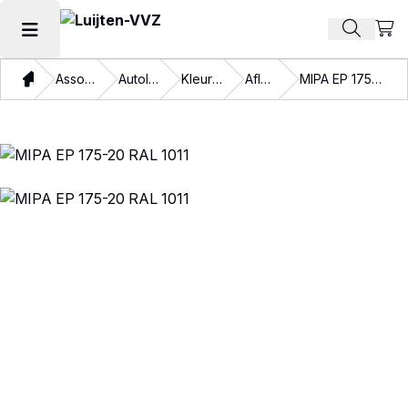
Beki
Zoek pr
Hoofdmenu openen
Thuis
Assortiment
Autolakken
Kleurlakken
Aflakken
MIPA EP 175-20 RAL 1011