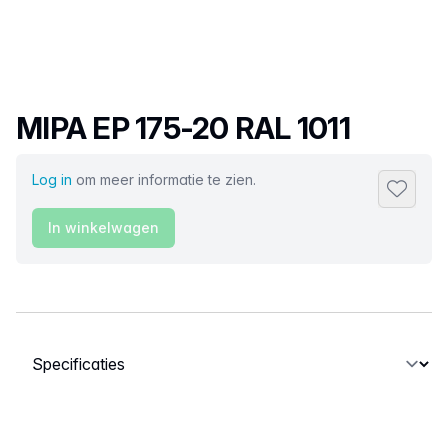
Productnaam
MIPA EP 175-20 RAL 1011
Log in
om meer informatie te zien.
Toevoeg
In winkelwagen
Selecteer een tabblad