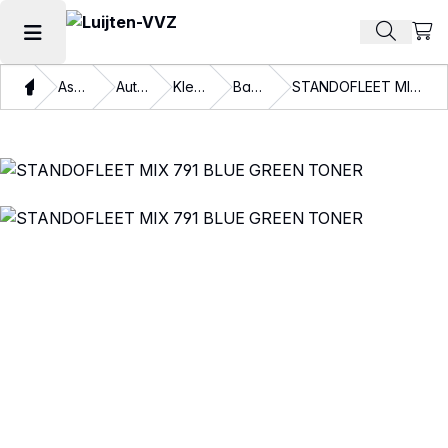
Beki
Zoek pr
Hoofdmenu openen
Thuis
Assortiment
Autolakken
Kleurlakken
Basislakken
STANDOFLEET MIX 791 BLUE GREEN TONER