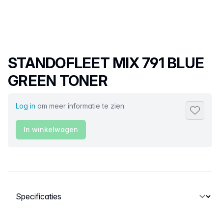
Productnaam
STANDOFLEET MIX 791 BLUE
GREEN TONER
Log in
om meer informatie te zien.
Toevoeg
In winkelwagen
Selecteer een tabblad