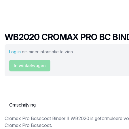
Productnaam
WB2020 CROMAX PRO BC BIN
Log in
om meer informatie te zien.
In winkelwagen
Selecteer een tabblad
Omschrijving
Cromax Pro Basecoat Binder II WB2020 is geformuleerd vo
Cromax Pro Basecoat.