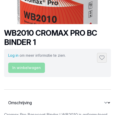
Productnaam
WB2010 CROMAX PRO BC
BINDER 1
Log in
om meer informatie te zien.
Toevoeg
In winkelwagen
Selecteer een tabblad
Cromax Pro Basecoat Binder I WB2010 is geformuleerd