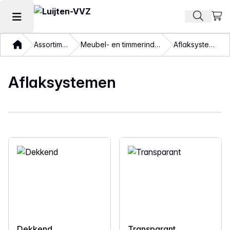
Beki
Zoek pr
Hoofdmenu openen
Thuis
Assortiment
Meubel- en timmerindustrie
Aflaksystemen
Aflaksystemen
Dekkend
Transparant